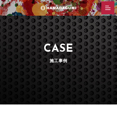
t
o
g
g
l
CASE
e
n
a
施工事例
v
i
g
a
t
i
o
n